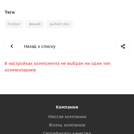
Теги
FishEye
фишай
рыбий глаз
Назад к списку
В настройках компонента не выбран ни один тип
комментариев
Компания
Миссия компании
Жизнь компании
Сертификаты качества