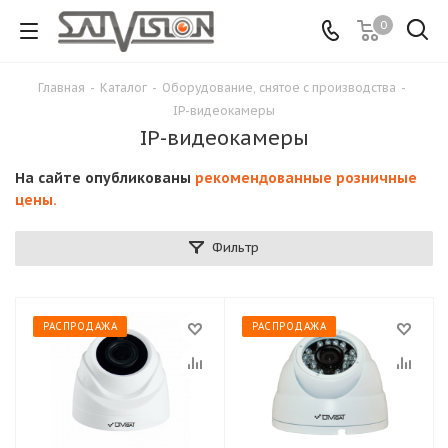
0
Главная
-
Каталог
-
Оборудование, снятое с производства
-
IP-видеокамеры
IP-видеокамеры
На сайте опубликованы
рекомендованные розничные
цены.
Фильтр
РАСПРОДАЖА
РАСПРОДАЖА