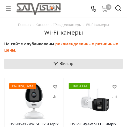
0
Главная
-
Каталог
-
IP видеокамеры
-
Wi-Fi камеры
Wi-Fi камеры
На сайте опубликованы
рекомендованные розничные
цены.
Фильтр
РАСПРОДАЖА
НОВИНКА
DVI-N3412AW SD LV 4 Mpix
DVI-S849AW SD DL 4Mpix