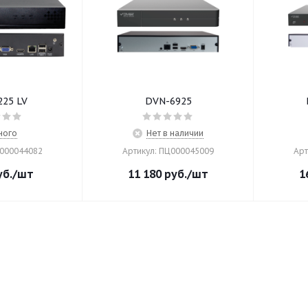
25 LV
DVN-6925
ного
Нет в наличии
Ц000044082
Артикул: ПЦ000045009
Арт
б.
/шт
11 180
руб.
/шт
1