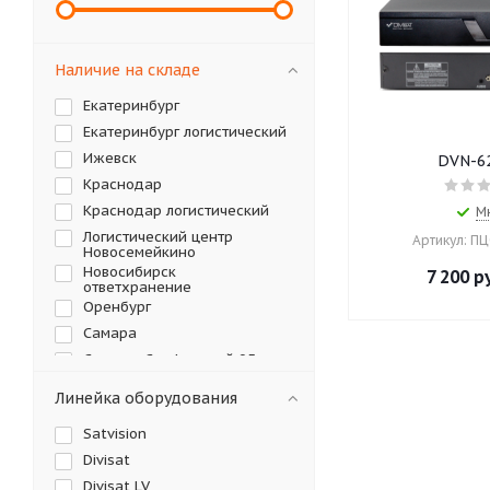
Наличие на складе
Екатеринбург
Екатеринбург логистический
Ижевск
DVN-62
Краснодар
Краснодар логистический
М
Логистический центр
Артикул: П
Новосемейкино
Новосибирск
7 200
ру
ответхранение
Оренбург
Самара
Самара, Санфировой 95
Саратов
Линейка оборудования
Симферополь
Satvision
Тольятти
Divisat
Ульяновск
Divisat LV