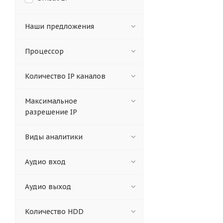
Уфа
Чебоксары
Ярославль
Наши предложения
Ярославль Логистический
Процессор
Количество IP каналов
Максимальное
разрешение IP
Виды аналитики
Аудио вход
Аудио выход
Количество HDD