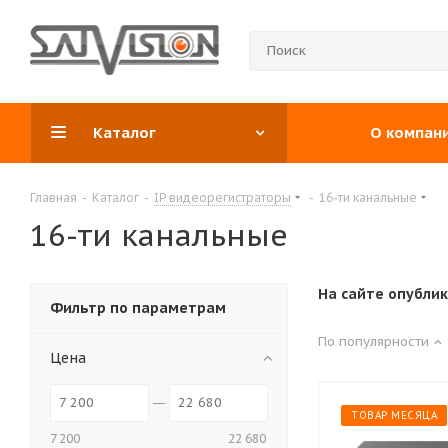
Каталог
О компан
Главная
-
Каталог
-
IP видеорегистраторы
-
16-ти канальные
16-ти канальные
На сайте опубли
Фильтр по параметрам
По популярности
Цена
ТОВАР МЕСЯЦА
7 200
22 680