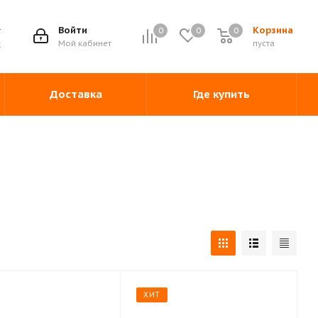
Войти
Корзина
0
0
0
0
Мой кабинет
пуста
ж
Доставка
Где купить
ХИТ