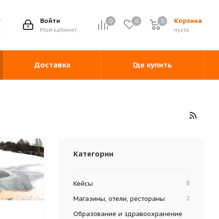
Войти
Корзина
0
0
0
0
Мой кабинет
пуста
ж
Доставка
Где купить
Категории
Кейсы
8
Магазины, отели, рестораны
2
Образование и здравоохранение