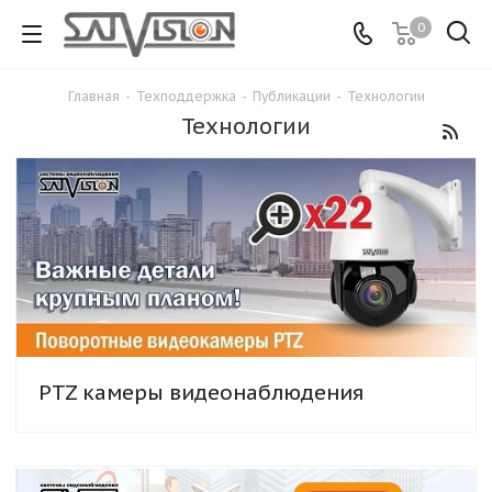
0
Главная
-
Техподдержка
-
Публикации
-
Технологии
Технологии
PTZ камеры видеонаблюдения