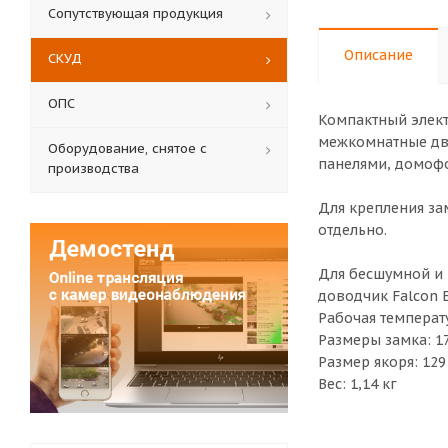
Сопутствующая продукция
Описание
СКУД
ОПС
Компактный элект
межкомнатные две
Оборудование, снятое с
панелями, домофо
производства
Для крепления за
отдельно.
Для бесшумной и 
доводчик Falcon 
Рабочая температур
Размеры замка: 17
Размер якоря: 129
Вес: 1,14 кг