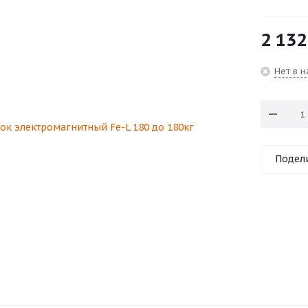
2 132
Нет в 
Подел