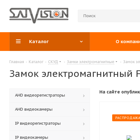
Каталог
О компан
Главная
-
Каталог
-
СКУД
-
Замки электромагнитные
-
Замок эл
Замок электромагнитный F
На сайте опубли
АНD видеорегистраторы
AHD видеокамеры
РАСПРОДАЖ
IP видеорегистраторы
IP видеокамеры