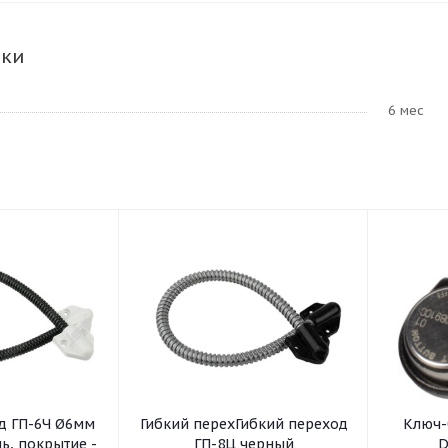
ики
6 мес
д ГП-6Ч Ø6мм
Гибкий перехГибкий переход
Ключ-
ль, покрытие -
ГП-8Ц черный
D