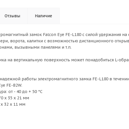
Отзывы
Наличие
ромагнитный замок Falcon Eye FE-L180 с силой удержания на о
ри, ворота, калитки с возможностью дистанционного откры
нами, вызывными панелями и т.п.
мка на вертикальную поверхность может понадобиться L-обра
надежной работы электромагнитного замка FE-L180 в течен
Eye FE-B2W.
а: от - 40 до + 50 °С
0 х 35 х 21 мм
 х 32 х 11 мм