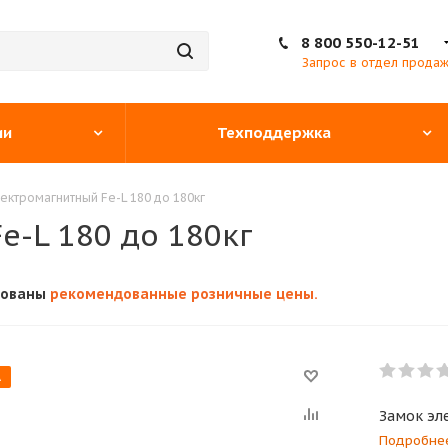
8 800 550-12-51
Запрос в отдел прода
ии
Техподдержка
ектромагнитный Fe-L 180 до 180кг
e-L 180 до 180кг
кованы
рекомендованные розничные цены.
А
Замок эл
Подробне