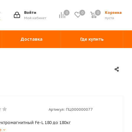
Войти
Корзина
0
0
0
0
Мой кабинет
пуста
ж
Доставка
Где купить
Артикул:
ПЦ000000077
ектромагнитный Fe-L 180 до 180кг
е