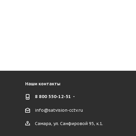
Наши контакты
8 800 550-12-51
info@satvision-cctv.ru
Самара, ул. Санфировой 95, к.1.