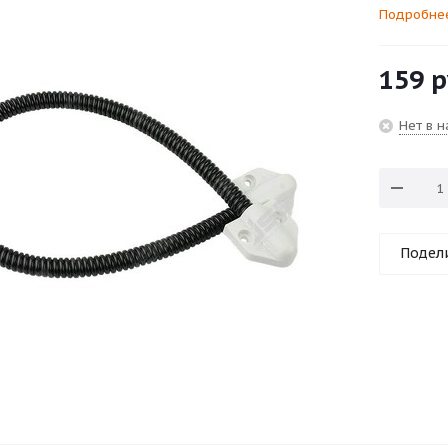
Подробне
159
р
Нет в 
Подел