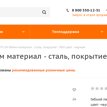
8 800 550-12-51
Запрос в отдел прода
ии
Техподдержка
ГП-6Ч Ø6мм материал - сталь, покрытие - ПВХ цвет -черный
 материал - сталь, покрытие
кованы
рекомендованные розничные цены.
Гибкий пе
цвет -че