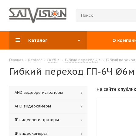
Каталог
О компан
Главная
-
Каталог
-
СКУД
-
Гибкие переходы
-
Гибкий переход 
Гибкий переход ГП-6Ч Ø6мм
На сайте опубли
АНD видеорегистраторы
AHD видеокамеры
IP видеорегистраторы
IP видеокамеры