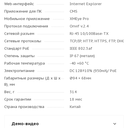
Web-интерфейс
Internet Explorer
Приложение для ПК
CMS
Мобильное приложение
XMEye Pro
Протокол подключения
Onvif v.2.4
Сетевой разъем
RJ-45 10/100Base-TX
Сетевые протоколы
TCP/IP, HTTP, HTTPS, FTP, DHCP,
Стандарт PoE
IEEE 802.3af
Степень защиты
IP 67 (металл)
Рабочая температура
-40 +60 °C
Электропитание
DC 12B±10% (950мА)/ PoE
Габаритные размеры (Д x Ш x
Ø94 × 68мм
В), мм
Вес, г
314
Срок гарантии
18 мес
Страна производства
Китай
Демо-видео