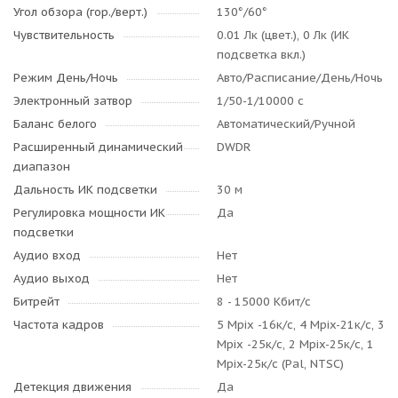
Угол обзора (гор./верт.)
130°/60°
Чувствительность
0.01 Лк (цвет.), 0 Лк (ИК
подсветка вкл.)
Режим День/Ночь
Авто/Расписание/День/Ночь
Электронный затвор
1/50-1/10000 с
Баланс белого
Автоматический/Ручной
Расширенный динамический
DWDR
диапазон
Дальность ИК подсветки
30 м
Регулировка мощности ИК
Да
подсветки
Аудио вход
Нет
Аудио выход
Нет
Битрейт
8 - 15000 Кбит/с
Частота кадров
5 Mpix -16к/с, 4 Mpix-21к/с, 3
Mpix -25к/с, 2 Mpix-25к/с, 1
Mpix-25к/с (Pal, NTSC)
Детекция движения
Да