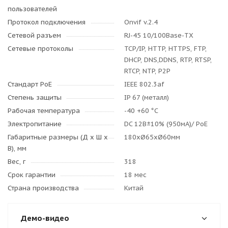
пользователей
Протокол подключения
Onvif v.2.4
Сетевой разъем
RJ-45 10/100Base-TX
Сетевые протоколы
TCP/IP, HTTP, HTTPS, FTP,
DHCP, DNS,DDNS, RTP, RTSP,
RTCP, NTP, P2P
Стандарт PoE
IEEE 802.3af
Степень защиты
IP 67 (металл)
Рабочая температура
-40 +60 °C
Электропитание
DC 12B±10% (950мА)/ PoE
Габаритные размеры (Д x Ш x
180хØ65хØ60мм
В), мм
Вес, г
318
Срок гарантии
18 мес
Страна производства
Китай
Демо-видео