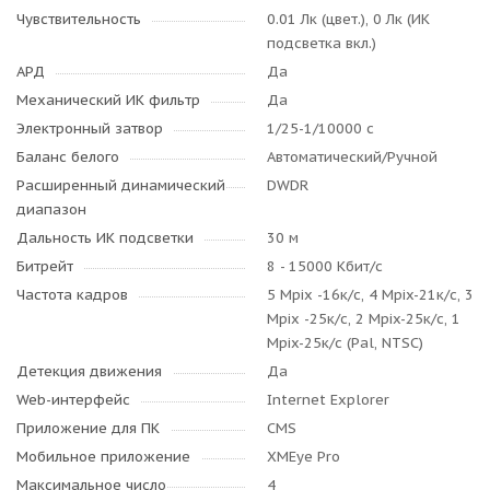
Чувствительность
0.01 Лк (цвет.), 0 Лк (ИК
подсветка вкл.)
АРД
Да
Механический ИК фильтр
Да
Электронный затвор
1/25-1/10000 с
Баланс белого
Автоматический/Ручной
Расширенный динамический
DWDR
диапазон
Дальность ИК подсветки
30 м
Битрейт
8 - 15000 Кбит/с
Частота кадров
5 Mpix -16к/с, 4 Mpix-21к/с, 3
Mpix -25к/с, 2 Mpix-25к/с, 1
Mpix-25к/с (Pal, NTSC)
Детекция движения
Да
Web-интерфейс
Internet Explorer
Приложение для ПК
CMS
Мобильное приложение
XMEye Pro
Максимальное число
4