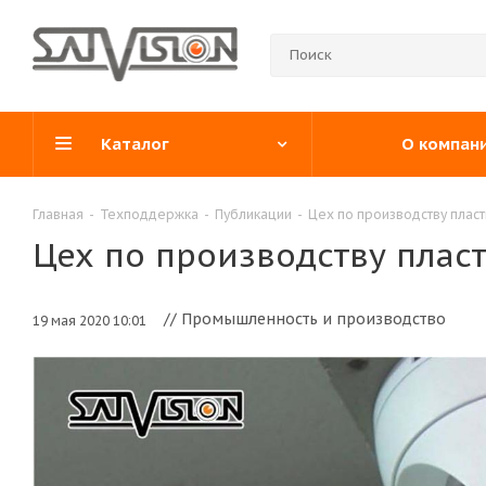
Каталог
О компан
Главная
-
Техподдержка
-
Публикации
-
Цех по производству плас
Цех по производству плас
// Промышленность и производство
19 мая 2020 10:01