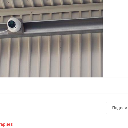
Подели
тариев