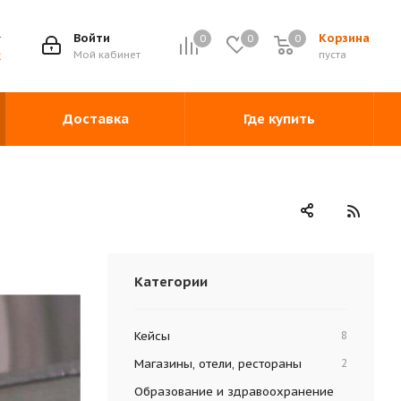
Войти
Корзина
0
0
0
0
Мой кабинет
пуста
ж
Доставка
Где купить
Категории
Кейсы
8
Магазины, отели, рестораны
2
Образование и здравоохранение