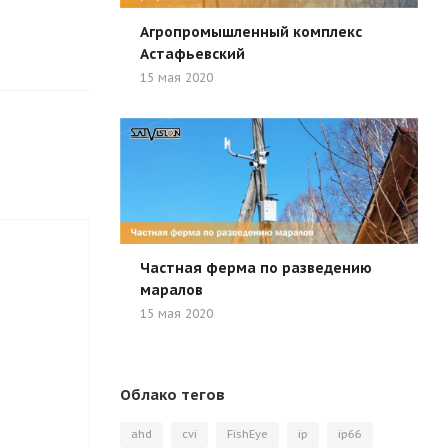
Агропромышленный комплекс
Астафьевский
15 мая 2020
Частная ферма по разведению
маралов
15 мая 2020
Облако тегов
ahd
cvi
FishEye
ip
ip66