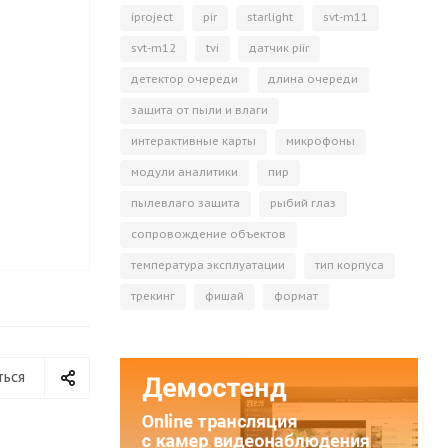
iproject
pir
starlight
svt-m11
svt-m12
tvi
датчик piir
детектор очереди
длина очереди
защита от пыли и влаги
интерактивные карты
микрофоны
модули аналитики
пир
пылевлаго защита
рыбий глаз
сопровождение объектов
температура эксплуатации
тип корпуса
трекинг
фишай
формат
ться