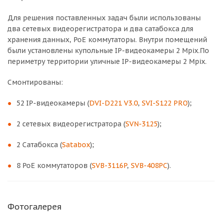
Для решения поставленных задач были использованы
два сетевых видеорегистратора и два сатабокса для
хранения данных, PoE коммутаторы. Внутри помещений
были установлены купольные IP-видеокамеры 2 Мрix.По
периметру территории уличные IP-видеокамеры 2 Мрix.
Смонтированы:
52 IP-видеокамеры (
DVI-D221 V3.0
,
SVI-S122 PRO
);
2 сетевых видеорегистратора (
SVN-3125
);
2 Сатабокса (
Satabox
);
8 PoE коммутаторов (
SVB-3116P
,
SVB-408PC
).
Фотогалерея