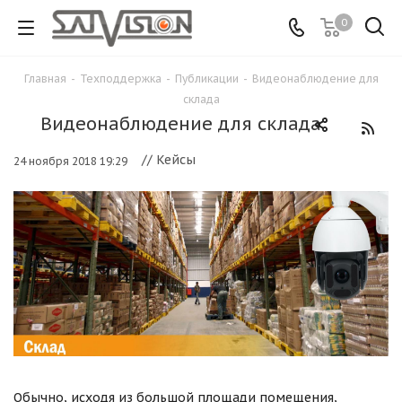
0
Главная
-
Техподдержка
-
Публикации
-
Видеонаблюдение для
склада
Видеонаблюдение для склада
// Кейсы
24 ноября 2018 19:29
Обычно, исходя из большой площади помещения,