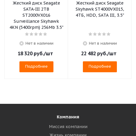
Жесткий диск Seagate
Жесткий диск Seagate
SATA-III 2TB
Skyhawk ST4000VX015,
ST2000VX016
4ТБ, HDD, SATA III, 3.5"
Surveillance Skyhawk
4KN (5400rpm) 256Mb 3.5"
Нет в наличии
Нет в наличии
18 320
руб.
/шт
22 482
руб.
/шт
Подробнее
Подробнее
Компания
Миссия компании
Жизнь компании