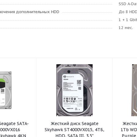
SSD A-Da
лючения дополнительных HDD
До 8 HDD
1 + 1 Gbi
12 мес.
Seagate SATA-
Жесткий диск Seagate
Жестки
2000VX016
Skyhawk ST4000VX015, 4ТБ,
1Tb WD
 Skyhawk 4KN
HDD, SATA III, 3.5"
Purple