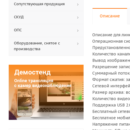
Сопутствующая продукция
Описание
СКУД
ОПС
Описание для лин
Операционная си
Оборудование, снятое с
Предустановленно
производства
Количество канало
Вывод изображени
Разрешение запис
Суммарный поток:
Формат сжатия: з
Сетевой интерфейс
Размер архива: в
Количество видеов
Поддержка USB 2.0
Бесплатный сетево
Бесплатное мобил
Напряжение питан