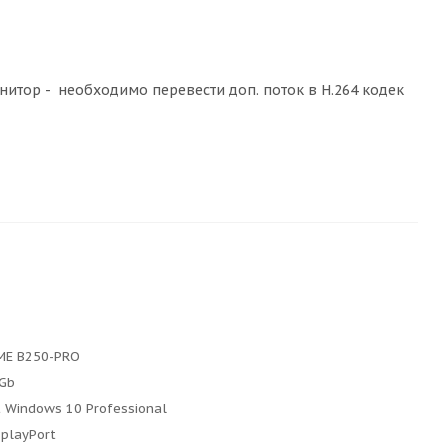
итор - необходимо перевести доп. поток в H.264 кодек
ME B250-PRO
Gb
t Windows 10 Professional
playPort