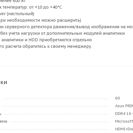
менее 600 Вт
 температур: от +10 до +40°C
er (настольный)
 (при необходимости можно расширить)
и серверного детектора движения/вывод изображения на мон
 без учета нагрузки от дополнительных модулей аналитики
 аналитики и HDD приобретаются отдельно
го расчета обратитесь к своему менеджеру.
ики
60
Asus PRI
ь
DDR4 16 
тема
Microsof
HDMI+Dis