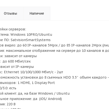
Отзывы
Наличие
ейки серверов:
стема: Windows 10PRO/Ubuntu
е ПО: SatvisionSmartSystems
в видео: до 60 IP-каналов 5Mpix / до 85 IP-каналов 2Mpix (л
я: максимальное отображение на сервере до 10 каналов в доп.
и: зависит от камеры
 до 600 Мбит/сек
ависит от IP-камеры
: Ethernet 10/100/1000 Мбит/с - 2шт
озможность установки до 8 съемных HDD 3.5'' объем каждого 
ыходов: 1 HDMI, 1 Display Port
/3.0: есть
й клиент: да, на базе Windows / Ubuntu
ьное приложение: да (iOS/ Android)
ия: 220 В