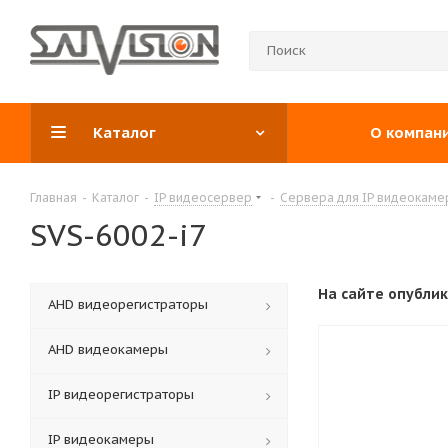
Каталог
О компан
Главная
-
Каталог
-
IP видеосервер
-
Сервера для IP видеокаме
SVS-6002-i7
На сайте опубли
АНD видеорегистраторы
AHD видеокамеры
IP видеорегистраторы
IP видеокамеры