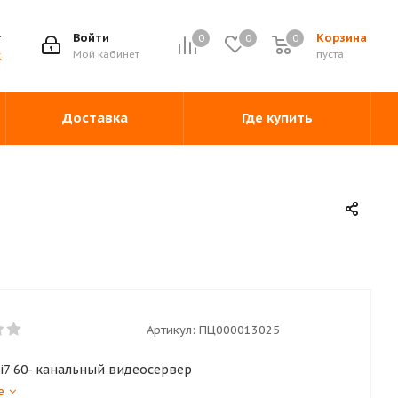
Войти
Корзина
0
0
0
0
Мой кабинет
пуста
ж
Доставка
Где купить
Артикул:
ПЦ000013025
-i7 60- канальный видеосервер
е