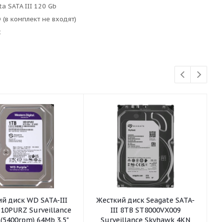
ta SATA III 120 Gb
 (в комплект не входят)
t
й диск WD SATA-III
Жесткий диск Seagate SATA-
10PURZ Surveillance
III 8TB ST8000VX009
 (5400rpm) 64Mb 3.5"
Surveillance Skyhawk 4KN