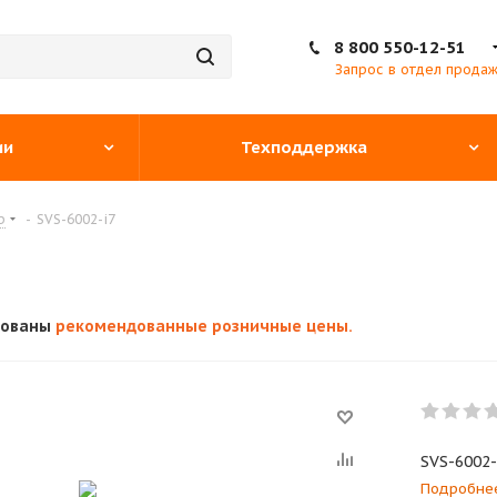
8 800 550-12-51
Запрос в отдел прода
ии
Техподдержка
р
-
SVS-6002-i7
кованы
рекомендованные розничные цены.
SVS-6002
Подробне