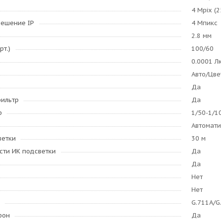
4 Mpix (2
решение IP
4 Мпикс
2.8 мм
рт.)
100/60
0.0001 Лк
Авто/Цве
Да
ильтр
Да
р
1/50-1/1
Автомати
ветки
30 м
сти ИК подсветки
Да
Да
Нет
Нет
G.711A/G
фон
Да