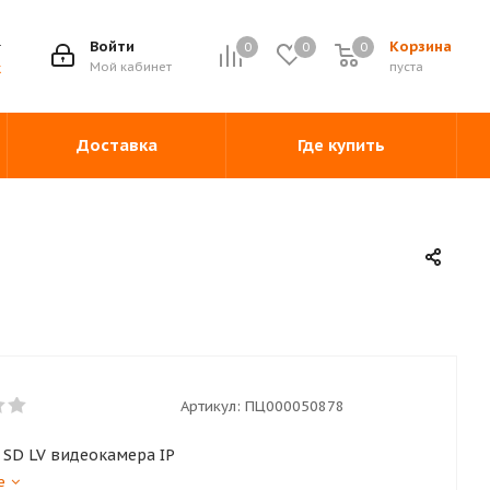
Войти
Корзина
0
0
0
0
Мой кабинет
пуста
ж
Доставка
Где купить
Артикул:
ПЦ000050878
 SD LV видеокамера IP
е