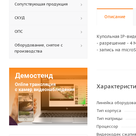
Сопутствующая продукция
Описание
СКУД
ОПС
Купольная IP-вид
- разрешение - 4 M
Оборудование, снятое с
- запись на micro
производства
Характерист
Линейка оборудов
Тип корпуса
Тип матрицы
Процессор
Видеокодек сжати