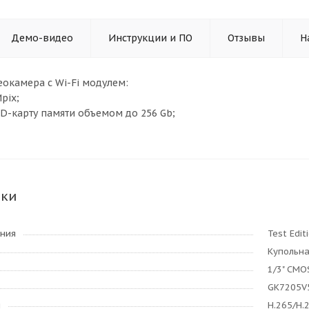
Демо-видео
Инструкции и ПО
Отзывы
Н
еокамера с Wi-Fi модулем:
pix;
SD-карту памяти объемом до 256 Gb;
ики
ания
Test Edit
Купольн
1/3" CMO
GK7205V
я
H.265/H.