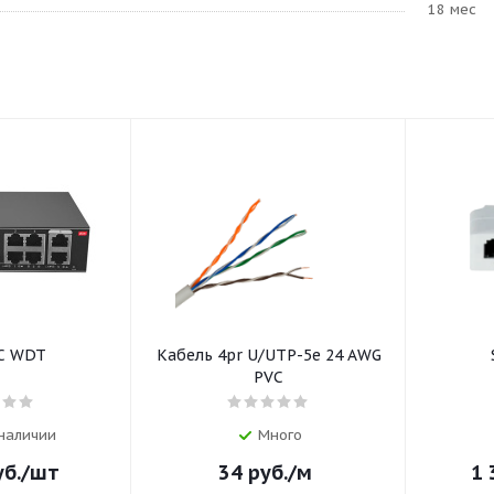
18 мес
С WDT
Кабель 4pr U/UTP-5e 24 AWG
PVC
 наличии
Много
б.
/шт
34
руб.
/м
1 