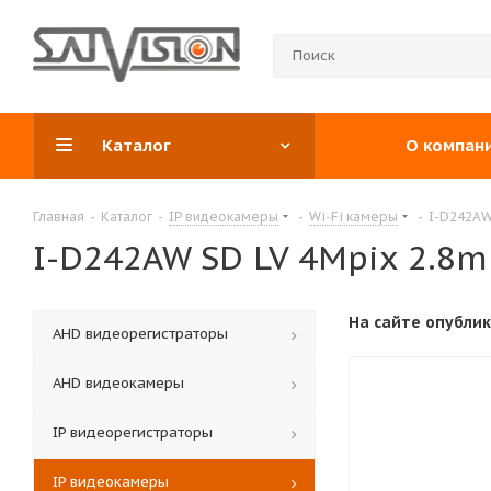
Каталог
О компан
Главная
-
Каталог
-
IP видеокамеры
-
Wi-Fi камеры
-
I-D242AW
I-D242AW SD LV 4Mpix 2.8
На сайте опубли
АНD видеорегистраторы
AHD видеокамеры
IP видеорегистраторы
IP видеокамеры