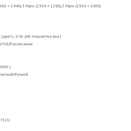
560 × 1440),3 Mpix (2304 × 1296),2 Mpix (1920 × 1080)
 (цвет.), 0 Лк (ИК подсветка вкл.)
т/Ч.Б/Расписание
0000 с
ческий/Ручной
.711U