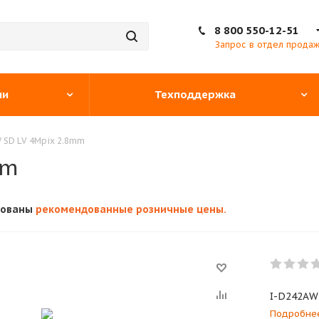
8 800 550-12-51
Запрос в отдел прода
ии
Техподдержка
 SD LV 4Mpix 2.8mm
mm
кованы
рекомендованные розничные цены.
I-D242AW
Подробне