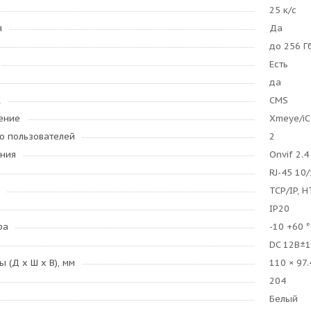
25 к/с
я
Да
до 256 Г
Есть
да
К
CMS
ение
Xmeye/i
о пользователей
2
ения
Onvif 2.4
RJ-45 10
TCP/IP, H
IP20
ра
-10 +60 
DC 12B±
 (Д x Ш x В), мм
110 × 97
204
Белый