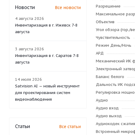
Разрешение
Новости
Все новости
Максимальное раз
4 августа 2026
Объектив
Инвентаризация в г. Ижевск 7-8
Угол обзора (гор./ве
августа
Чувствительность
Режим День/Ночь
3 августа 2026
АРД
Инвентаризация в г. Саратов 7-8
Механический ИК ф
августа
Электронный затво
Баланс белого
14 июля 2026
Дальность ИК подс
Satvision AI — новый инструмент
Регулировка мощно
для проектирования систем
видеонаблюдения
Аудио
Аудио вход
Аудио выход
Аудиокодек сжатия
Статьи
Все статьи
Встроенный микро