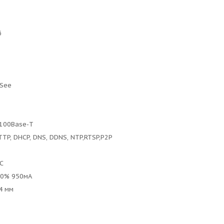
б
CSee
/100Base-T
TTP, DHCP, DNS, DDNS, NTP,RTSP,P2P
°C
10% 950мА
.4 мм