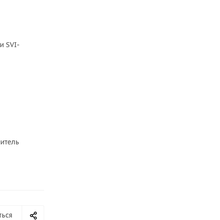
и SVI-
дитель
ться