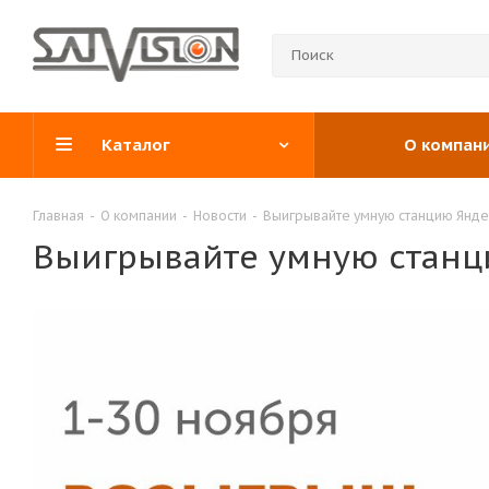
Каталог
О компан
Главная
-
О компании
-
Новости
-
Выигрывайте умную станцию Янде
Выигрывайте умную станц