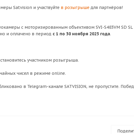
меры Satvision и участвуйте
в розыгрыше
для партнёров!
идеокамеры с моторизированным объективом SVI-S483VM SD SL 
ено и оплачено в период
с 1 по 30 ноября 2023 года
.
 становитесь участником розыгрыша.
айных чисел в режиме online.
ликовано в Telegram-канале SATVISION, не пропустите. Побе
Подели