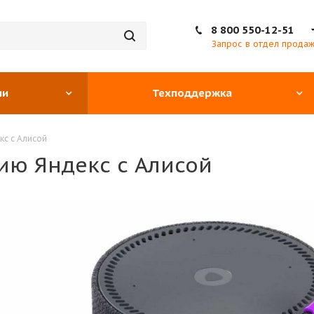
8 800 550-12-51
Запрос в отдел прода
ии
Техподдержка
кс с Алисой
ию Яндекс с Алисой