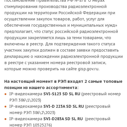
Постановление Правительства РФ №878 "О мерах
стимулирования производства радиоэлектронной
продукции на территории Российской Федерации при
осуществлении закупок товаров, работ, услуг для
обеспечения государственных и муниципальных нужд»
предполагает, что статус российской радиоэлектронной
продукции закрепляется лишь за теми товарами, что
включены в реестр. Для подтверждения такого статуса
участник закупки должен в составе заявки предоставить
декларацию о нахождении радиоэлектронной продукции
в реестре с указанием номера реестровой записи,
которые можно проверить на сайте gisp.gov.ru.
На настоящий момент в РЭП входят 2 самые топовые
позиции из нашего ассортимента:
IP-видеокамера
SVI-S123 SD SL RU
(реестровый номер
РЭП 386\1\2023)
IP-видеокамера
SVI-D 223A SD SL RU
(реестровый
номер РЭП 386\2\2023)
IP-видеокамера
SVI-D283A SD SL RU
(реестровый
номер РЭП 10525276)