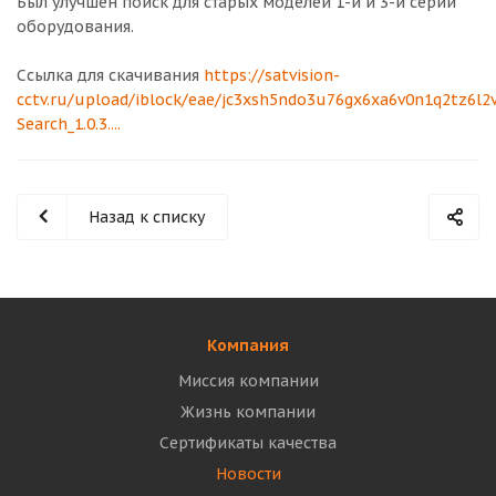
Был улучшен поиск для старых моделей 1-й и 3-й серии
оборудования.
Ссылка для скачивания
https://satvision-
cctv.ru/upload/iblock/eae/jc3xsh5ndo3u76gx6xa6v0n1q2tz6l2v
Search_1.0.3....
Назад к списку
Компания
Миссия компании
Жизнь компании
Сертификаты качества
Новости