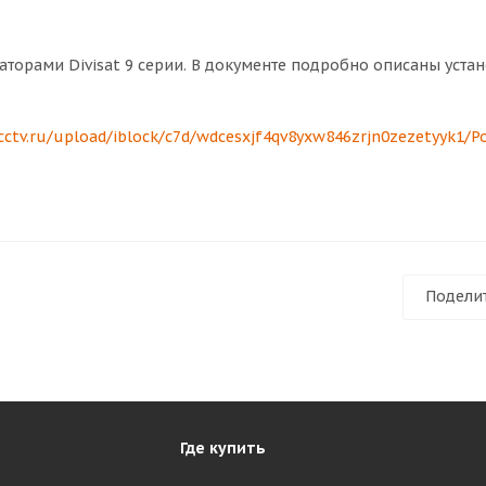
аторами Divisat 9 серии. В документе подробно описаны устан
-cctv.ru/upload/iblock/c7d/wdcesxjf4qv8yxw846zrjn0zezetyyk1/P
Подели
Где купить