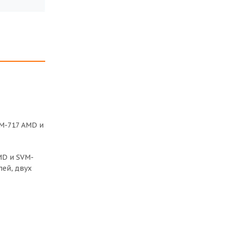
M-717 AMD и
MD и SVM-
ей, двух