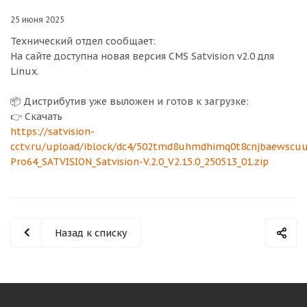
25 июня 2025
Технический отдел сообщает:
На сайте доступна новая версия CMS Satvision v2.0 для
Linux.
📦 Дистрибутив уже выложен и готов к загрузке:
👉 Скачать
https://satvision-
cctv.ru/upload/iblock/dc4/502tmd8uhmdhimq0t8cnjbaewscu
Pro64_SATVISION_Satvision-V.2.0_V2.15.0_250513_01.zip
Назад к списку