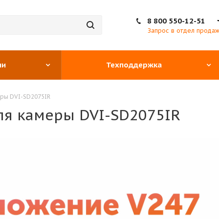
8 800 550-12-51
Запрос в отдел прода
ии
Техподдержка
ры DVI-SD2075IR
ля камеры DVI-SD2075IR