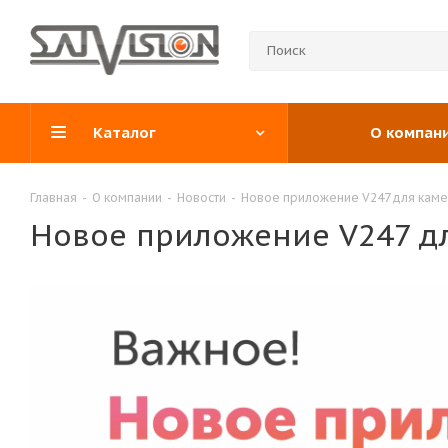
Каталог
О компан
Главная
-
О компании
-
Новости
-
Новое приложение V247 для каме
Новое приложение V247 д