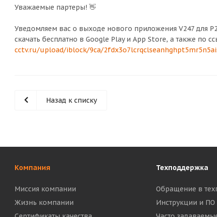
Уважаемые партеры! 👋
Уведомляем вас о выходе нового приложения V247 для P
скачать бесплатно в Google Play и App Store, а также по с
cctv.ru/upload/iblock/9ca/2fdx3o7lcrqclseanhghpt5mr5n5ai
Назад к списку
Компания
Техподдержка
Миссия компании
Обращение в тех
Жизнь компании
Инструкции и ПО
Сертификаты качества
Часто задаваемы