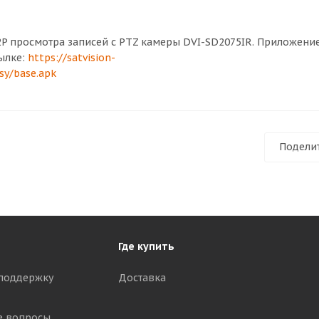
2P просмотра записей с PTZ камеры DVI-SD2075IR. Приложен
сылке:
https://satvision-
sy/base.apk
Подели
Где купить
поддержку
Доставка
е вопросы