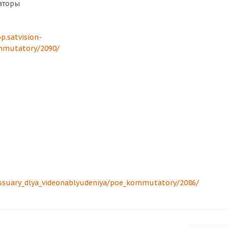
аторы
p.satvision-
ommutatory/2090/
sessuary_dlya_videonablyudeniya/poe_kommutatory/2086/