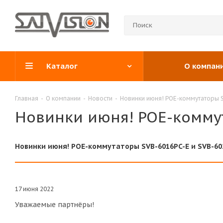
Каталог
О компан
Главная
-
О компании
-
Новости
-
Новинки июня! POE-коммутаторы S
Новинки июня! POE-коммут
Новинки июня! POE-коммутаторы SVB-6016PC-E и SVB-60
17 июня 2022
Уважаемые партнёры!