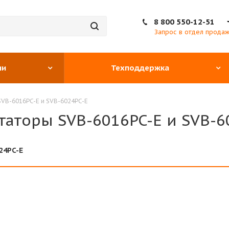
8 800 550-12-51
Запрос в отдел прода
ии
Техподдержка
VB-6016PC-E и SVB-6024PC-E
аторы SVB-6016PC-E и SVB-6
24PC-E