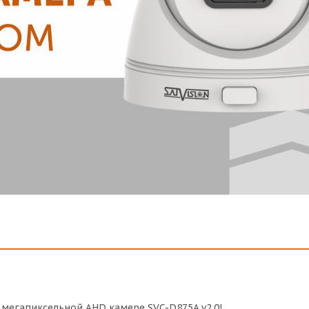
мегапиксельной AHD камере SVC-D875A v2.0!