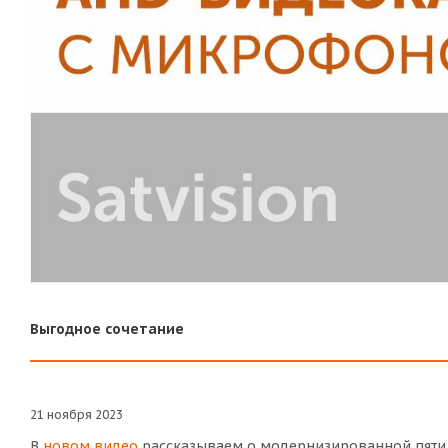
Выгодное сочетание
21 ноября 2023
В
новом видео
рассказываем о модернизированной пяти 