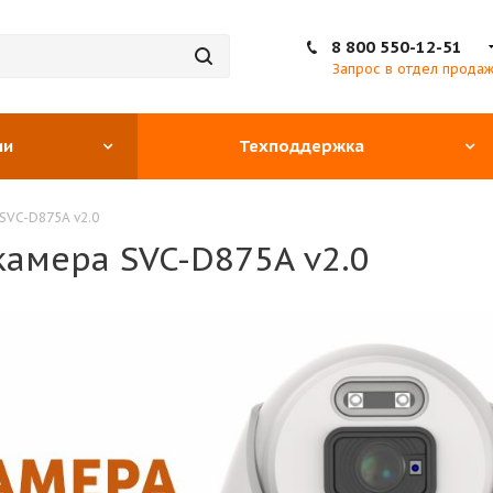
8 800 550-12-51
Запрос в отдел прода
ии
Техподдержка
SVC-D875A v2.0
амера SVC-D875A v2.0