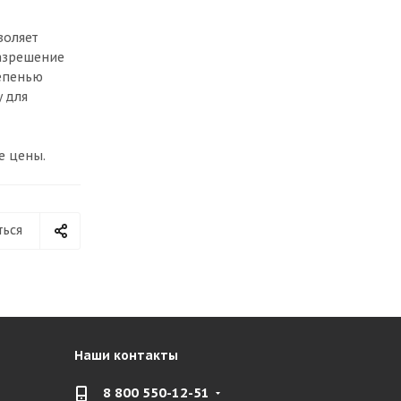
воляет
Разрешение
тепенью
 для
е цены.
ться
Наши контакты
8 800 550-12-51