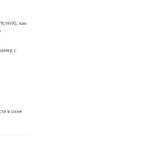
R/NVR), как
ь
камер с
ти в окне