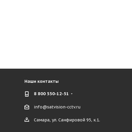
Наши контакты
8 800 550-12-51
info@satvision-cctv.ru
Самара, ул. Санфировой 95, к.1.