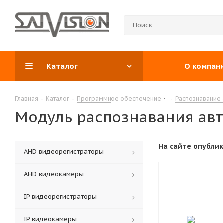
Каталог
О компан
Главная
-
Каталог
-
Программное обеспечение
-
Распознавание
Модуль распознавания ав
На сайте опубли
АНD видеорегистраторы
AHD видеокамеры
IP видеорегистраторы
IP видеокамеры