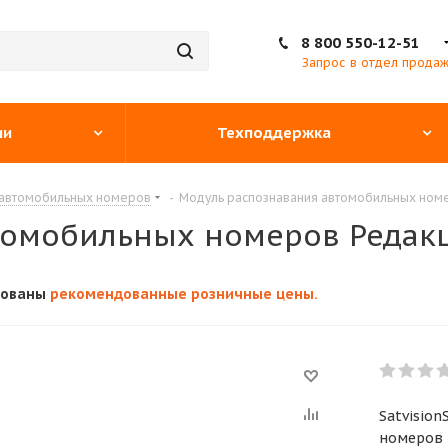
8 800 550-12-51
Запрос в отдел прода
ии
Техподдержка
 автомобильных номеров
-
Модуль распознавания автомобильных номе
томобильных номеров Редакц
кованы
рекомендованные розничные цены.
Satvisio
номеров 