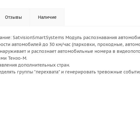
Отзывы
Наличие
ние: SatvisionSmartSystems Модуль распознавания автомоб
ости автомобилей до 30 км/час (парковки, проходные, автомойк
наруживает и распознает автомобильные номера в видеопото
ами Тензо-М.
вления дополнительных стран.
делять группы "перехвата" и генерировать тревожные событи