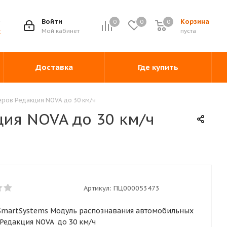
Войти
Корзина
0
0
0
0
Мой кабинет
пуста
ж
Доставка
Где купить
ров Редакция NOVA до 30 км/ч
ия NOVA до 30 км/ч
Артикул:
ПЦ000053473
nSmartSystems Модуль распознавания автомобильных
Редакция NOVA до 30 км/ч