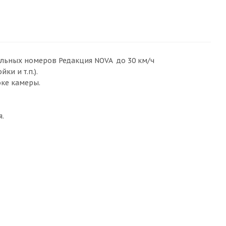
ильных номеров Редакция NOVA до 30 км/ч
и и т.п.).
ке камеры.
я.