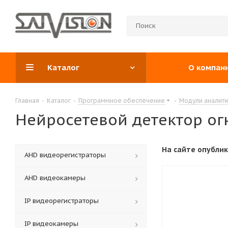
Каталог
О компан
Главная
-
Каталог
-
Программное обеспечение
-
Модули аналити
Нейросетевой детектор ог
На сайте опубли
АНD видеорегистраторы
AHD видеокамеры
IP видеорегистраторы
IP видеокамеры