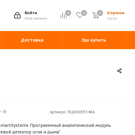
Войти
Корзина
0
0
0
0
Мой кабинет
пуста
ж
Доставка
Где купить
Артикул:
ПЦ000053466
nSmartSystems Программный аналитический модуль
тевой детектор огня и дыма"