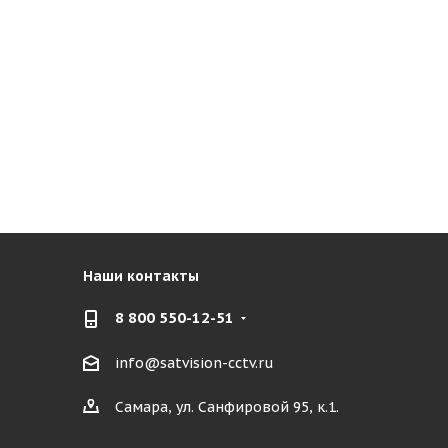
Наши контакты
8 800 550-12-51
info@satvision-cctv.ru
Самара, ул. Санфировой 95, к.1.