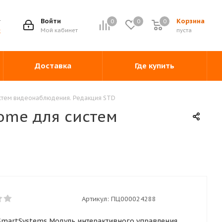
Войти
Корзина
0
0
0
0
Мой кабинет
пуста
ж
Доставка
Где купить
стем видеонаблюдения. Редакция STD
ome для систем
Артикул:
ПЦ000024288
nSmartSystems Модуль интерактивного управления