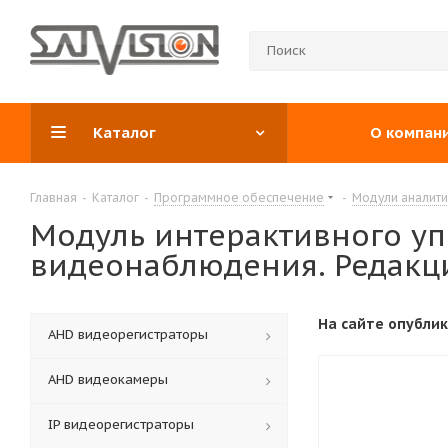
Каталог
О компан
Главная
-
Каталог
-
Программное обеспечение
-
Модули аналити
Модуль интерактивного у
видеонаблюдения. Редакц
На сайте опубли
АНD видеорегистраторы
AHD видеокамеры
IP видеорегистраторы