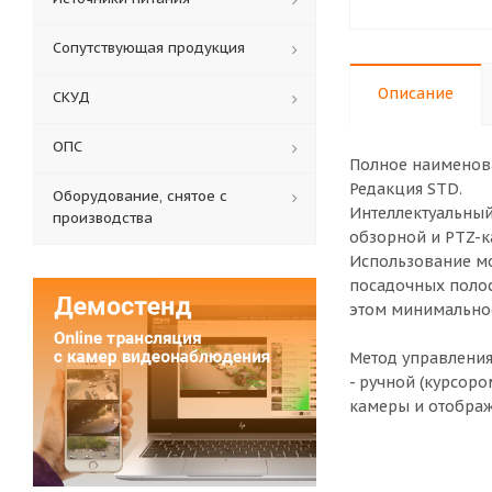
Сопутствующая продукция
Описание
СКУД
ОПС
Полное наименова
Редакция STD.
Оборудование, снятое с
Интеллектуальный
производства
обзорной и PTZ-к
Использование мо
посадочных полос
этом минимальное
Метод управления
- ручной (курсо
камеры и отображ