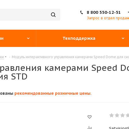
8 800 550-12-51
Запрос в отдел прода
ии
Техподдержка
ки
-
Модуль интерактивного управления камерами Speed Dome для си
правления камерами Speed D
ия STD
кованы
рекомендованные розничные цены.
Satvisio