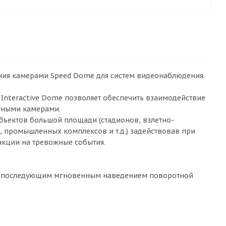
ния камерами Speed Dome для систем видеонаблюдения.
nteractive Dome позволяет обеспечить взаимодействие
тными камерами.
бъектов большой площади (стадионов, взлетно-
 промышленных комплексов и т.д.) задействовав при
акции на тревожные события.
ы с последующим мгновенным наведением поворотной