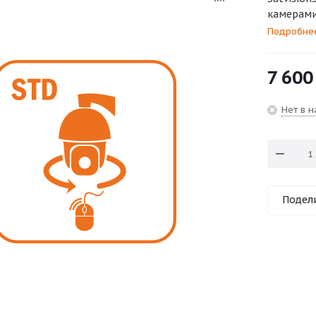
камерами
Подробне
7 600
Нет в 
Подел