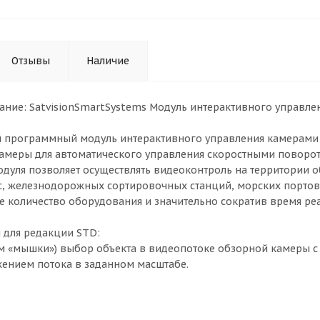
Отзывы
Наличие
ние: SatvisionSmartSystems Модуль интерактивного управле
 программный модуль интерактивного управления камерами I
амеры для автоматического управления скоростными поворо
дуля позволяет осуществлять видеоконтроль на территории о
, железнодорожных сортировочных станций, морских портов,
 количество оборудования и значительно сократив время ре
 для редакции STD:
ром «мышки») выбор объекта в видеопотоке обзорной камер
ением потока в заданном масштабе.