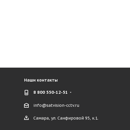
Наши контакты
8 800 550-12-51
info@satvision-cctv.ru
Самара, ул. Санфировой 95, к.1.