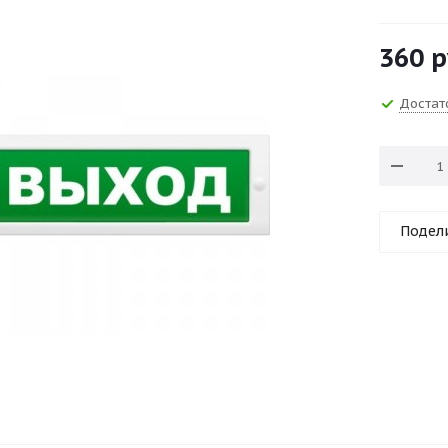
360
р
Достат
Подел