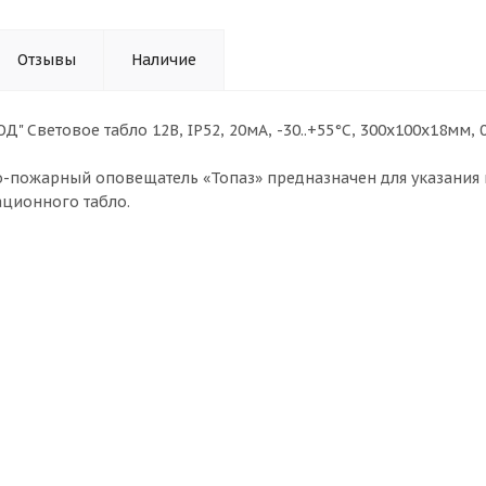
Отзывы
Наличие
ОД" Световое табло 12В, IP52, 20мА, -30..+55°С, 300х100х18мм
-пожарный оповещатель «Топаз» предназначен для указания п
ционного табло.