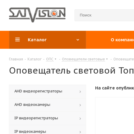
Каталог
О компан
Главная
-
Каталог
-
ОПС
-
Оповещатели световые
-
Оповещател
Оповещатель световой Топ
На сайте опубли
АНD видеорегистраторы
AHD видеокамеры
IP видеорегистраторы
IP видеокамеры