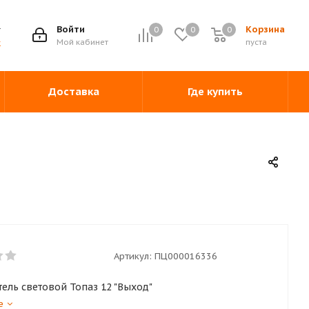
Войти
Корзина
0
0
0
0
Мой кабинет
пуста
ж
Доставка
Где купить
Артикул:
ПЦ000016336
ель световой Топаз 12 "Выход"
е