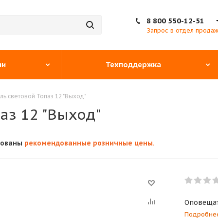
8 800 550-12-51
Запрос в отдел прода
ии
Техподдержка
ь световой Топаз 12 "Выход"
аз 12 "Выход"
кованы
рекомендованные розничные цены.
Оповещат
Подробне