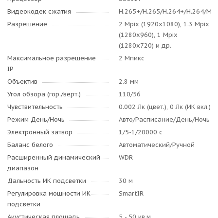
Видеокодек сжатия
H.265+/H.265/H.264+/H.264/MJ
Разрешение
2 Mpix (1920x1080), 1.3 Mpix
(1280x960), 1 Mpix
(1280x720) и др.
Максимальное разрешение
2 Мпикс
IP
Объектив
2.8 мм
Угол обзора (гор./верт.)
110/56
Чувствительность
0.002 Лк (цвет.), 0 Лк (ИК вкл.)
Режим День/Ночь
Авто/Расписание/День/Ночь
Электронный затвор
1/5-1/20000 c
Баланс белого
Автоматический/Ручной
Расширенный динамический
WDR
диапазон
Дальность ИК подсветки
30 м
Регулировка мощности ИК
SmartIR
подсветки
Акустическая площадь
5 - 50 кв.м.