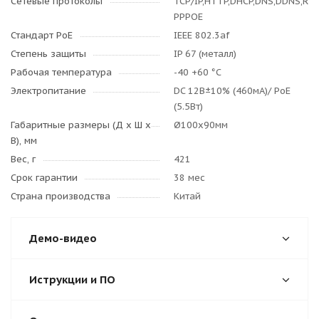
Сетевые протоколы
TCP/IP,HTTP,DHCP,DNS,DDNS,RTP
PPPOE
Стандарт PoE
IEEE 802.3af
Степень защиты
IP 67 (металл)
Рабочая температура
-40 +60 °C
Электропитание
DC 12B±10% (460мА)/ PoE
(5.5Вт)
Габаритные размеры (Д x Ш x
Ø100x90мм
В), мм
Вес, г
421
Срок гарантии
38 мес
Страна производства
Китай
Демо-видео
Иструкции и ПО