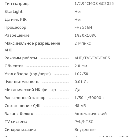
Тип матрицы
1/2.9" CMOS GС2053
StarLight
Нет
Датчик PIR
Нет
Процессор
FH8536H
Разрешение
1920х1080
Максимальное разрешение
2 Мпикс
AHD
Режимы работы
AHD/TVI/CVI/CVBS
Объектив
2.8 мм
Угол обзора (гор./верт.)
102/58
Чувствительность
0.01 Лк
Механический ИК фильтр
Да
Электронный затвор
1/50-1/50000 c
Соотношение С/Ш
48 дБ
Баланс белого
Автоматический
TV система
PAL/NTSC
Синхронизация
Внутренняя