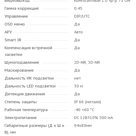
Видеовыход
Композитный 1.0 Vp-p 75 Ом
Гамма коррекция
0,45
Управление
DIP/UTC
OSD меню
Да
АРУ
Авто
Smart IR
Да
Компенсация встречной
Да
засветки
Шумоподавление
2D-NR, 3D-NR
Маскирование
Да
Дальность ИК подсветки
нет
Дальность LED подсветки
30 м
Детекция движения
Да
Степень защиты
IP 66 (металл)
Рабочая температура
-40 +60 °C
Электропитание
DC 12B±10% 500 мА
Габаритные размеры (Д x Ш x
94х80мм
В), мм