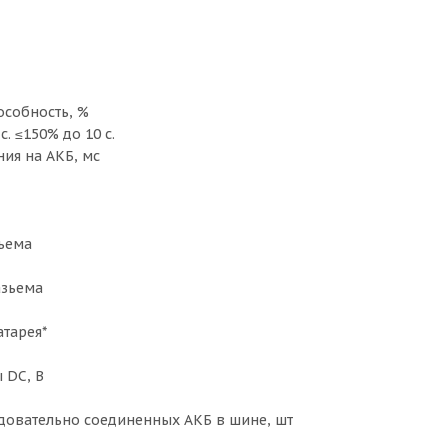
особность, %
с. ≤150% до 10 с.
ия на АКБ, мс
ъема
азьема
атарея*
 DC, B
довательно соединенных АКБ в шине, шт