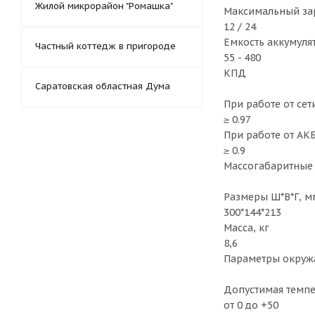
Жилой микрорайон "Ромашка"
Максимальный зар
12 / 24
Емкость аккумулят
Частный коттедж в пригороде
55 - 480
КПД
Саратовская областная Дума
При работе от сет
≥ 0.97
При работе от АК
≥ 0.9
Массогабаритные 
Размеры Ш*В*Г, м
300*144*213
Масса, кг
8,6
Параметры окру
Допустимая темпе
от 0 до +50