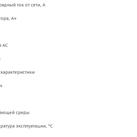
ядный ток от сети, А
ора, Ач
и АС
Б
характеристики
м
жающей среды
ратура эксплуатации, °С