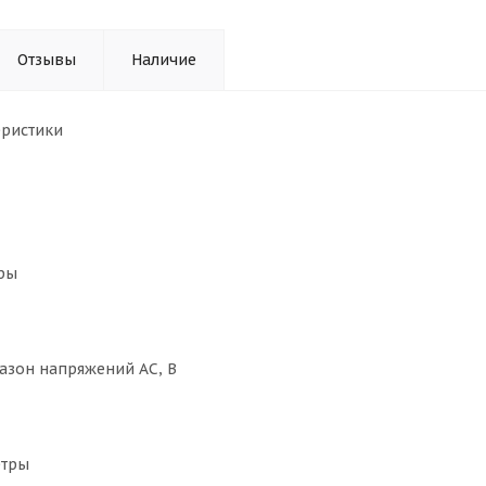
Отзывы
Наличие
еристики
ры
азон напряжений AC, B
етры