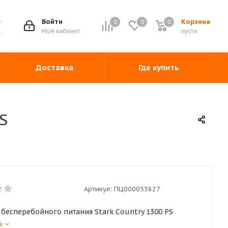
Войти
Корзина
0
0
0
0
Мой кабинет
пуста
ж
Доставка
Где купить
S
Артикул:
ПЦ000053827
 бесперебойного питания Stark Country 1300 PS
е