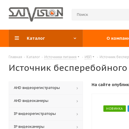
Каталог
О компан
Главная
-
Каталог
-
Источники питания
-
ИБП
-
Источник беспер
Источник бесперебойного п
На сайте опубли
АНD видеорегистраторы
AHD видеокамеры
НОВИНКА
IP видеорегистраторы
IP видеокамеры