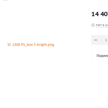
14 40
Нет в 
Подел