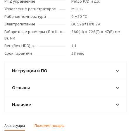
PTZ управление
Pelco P/D и др.
Управление регистратором
Мышь
Рабочая температура
0 +50 °C
Электропитание
DC 12B±10% 2А
Габаритные размеры (Д x Ш x
260(Ш) х 226(Г) х 47(В) мм
В), мм
Вес (без HDD), кг
1.1
Срок гарантии
38 мес
Иструкции и ПО
Отзывы
Наличие
Аксессуары
Похожие товары