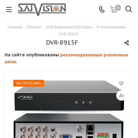
0
Главная
-
Каталог
-
АНD видеорегистраторы
-
8-ми канальные
-
DVR-8915F
DVR-8915F
На сайте опубликованы
рекомендованные розничные
цены.
РАСПРОДАЖА