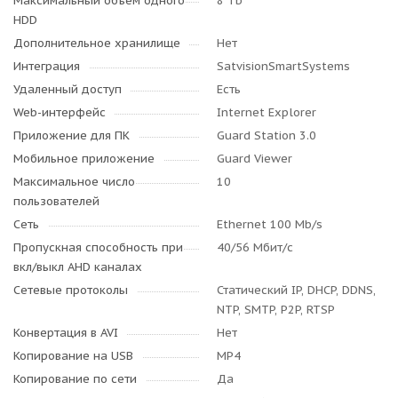
Максимальный объем одного
8 Tb
HDD
Дополнительное хранилище
Нет
Интеграция
SatvisionSmartSystems
Удаленный доступ
Есть
Web-интерфейс
Internet Explorer
Приложение для ПК
Guard Station 3.0
Мобильное приложение
Guard Viewer
Максимальное число
10
пользователей
Сеть
Ethernet 100 Mb/s
Пропускная способность при
40/56 Мбит/с
вкл/выкл AHD каналах
Сетевые протоколы
Статический IP, DHCP, DDNS,
NTP, SMTP, P2P, RTSP
Конвертация в AVI
Нет
Копирование на USB
MP4
Копирование по сети
Да