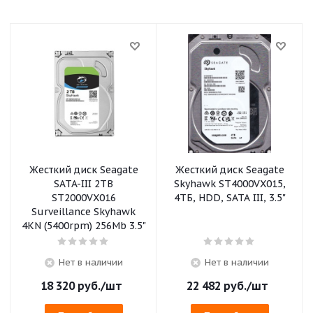
Жесткий диск Seagate
Жесткий диск Seagate
SATA-III 2TB
Skyhawk ST4000VX015,
ST2000VX016
4ТБ, HDD, SATA III, 3.5"
Surveillance Skyhawk
4KN (5400rpm) 256Mb 3.5"
Нет в наличии
Нет в наличии
18 320
руб.
/шт
22 482
руб.
/шт