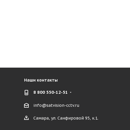
Наши контакты
8 800 550-12-51
info@satvision-cctv.ru
Самара, ул. Санфировой 95, к.1.