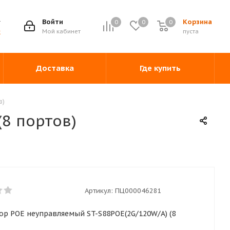
Войти
Корзина
0
0
0
0
Мой кабинет
пуста
ж
Доставка
Где купить
в)
8 портов)
Артикул:
ПЦ000046281
ор POE неуправляемый ST-S88POE(2G/120W/A) (8