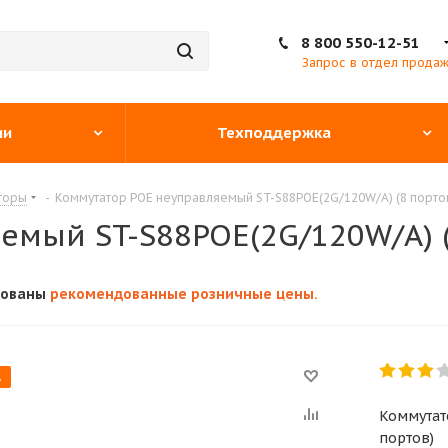
8 800 550-12-51
Запрос в отдел прода
ии
Техподдержка
торы
-
Коммутатор POE неуправляемый ST-S88POE(2G/120W/A) (8 порто
емый ST-S88POE(2G/120W/A) (
кованы
рекомендованные розничные цены.
А
Коммутат
портов)