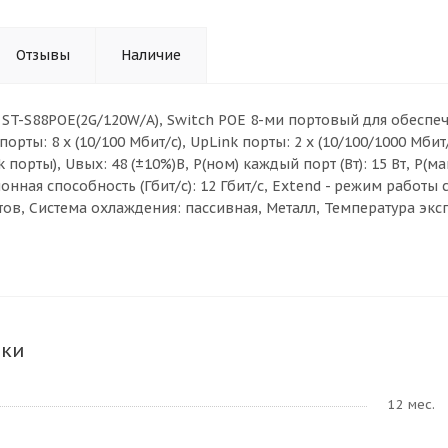
Отзывы
Наличие
 ST-S88POE(2G/120W/A), Switch POE 8-ми портовый для обеспе
порты: 8 х (10/100 Мбит/с), UpLink порты: 2 х (10/100/1000 Мби
порты), Uвых: 48 (±10%)В, Р(ном) каждый порт (Вт): 15 Вт, Р(макс
онная способность (Гбит/с): 12 Гбит/с, Extend - режим работ
ов, Система охлаждения: пассивная, Металл, Температура экспл
ики
12 мес.