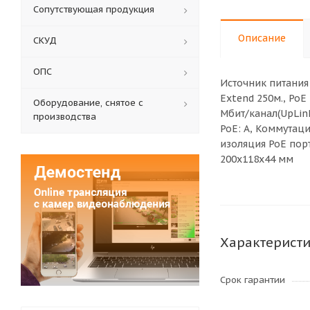
Сопутствующая продукция
Описание
СКУД
ОПС
Источник питания
Extend 250м., PoE 
Оборудование, снятое с
Мбит/канал(UpLink 
производства
РоЕ: А, Коммутаци
изоляция РоЕ порт
200х118х44 мм
Характерист
Срок гарантии