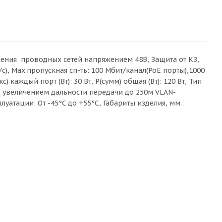
чения проводных сетей напряжением 48В, Защита от КЗ,
т/с), Max.пропускная сп-ть: 100 Мбит/канал(PoE порты),1000
) каждый порт (Вт): 30 Вт, Р(сумм) общая (Вт): 120 Вт, Тип
ы с увеличением дальности передачи до 250м VLAN-
уатации: От -45°C до +55°C, Габариты изделия, мм.: