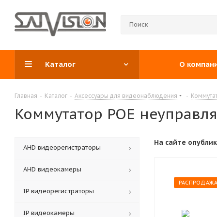
Каталог
О компан
Главная
-
Каталог
-
Аксессуары для видеонаблюдения
-
Коммута
Коммутатор POE неуправля
На сайте опубли
АНD видеорегистраторы
AHD видеокамеры
РАСПРОДАЖ
IP видеорегистраторы
IP видеокамеры