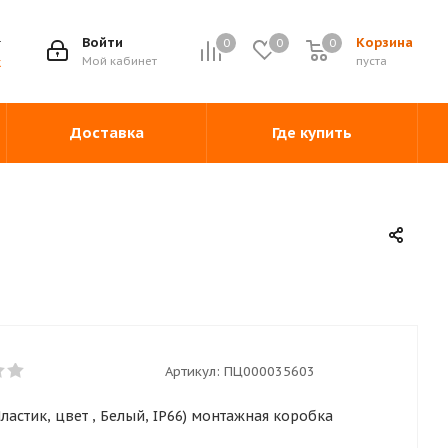
Войти
Корзина
0
0
0
0
Мой кабинет
пуста
ж
Доставка
Где купить
Артикул:
ПЦ000035603
Пластик, цвет , Белый, IP66) монтажная коробка