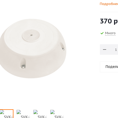
Подробне
370
р
Много
Подел