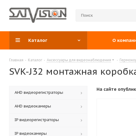
Каталог
О компан
Главная
-
Каталог
-
Аксессуары для видеонаблюдения
-
Гермоко
SVK-J32 монтажная коробк
На сайте опубли
АНD видеорегистраторы
AHD видеокамеры
IP видеорегистраторы
IP видеокамеры