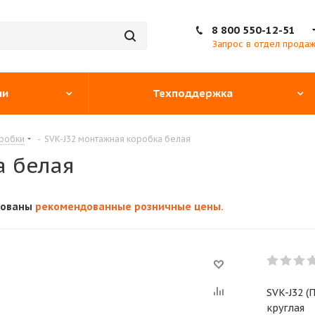
8 800 550-12-51
Запрос в отдел прода
ии
Техподдержка
робки
-
SVK-J32 монтажная коробка белая
а белая
кованы
рекомендованные розничные цены.
SVK-J32 (
круглая