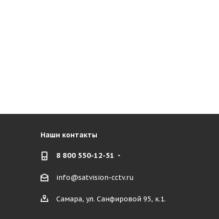
Наши контакты
8 800 550-12-51
info@satvision-cctv.ru
Самара, ул. Санфировой 95, к.1.